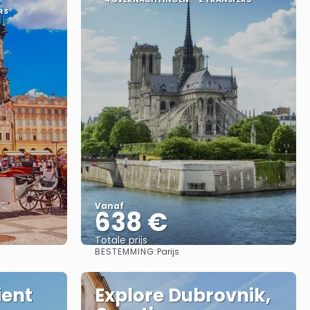
RS
Vanaf
638 €
Totale prijs
BESTEMMING:
Parijs
Bekijk
ient
Explore Dubrovnik,