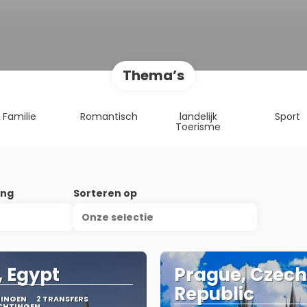
Thema’s
Familie
Romantisch
landelijk
Sport
Toerisme
ing
Sorteren op
Onze selectie
, Egypt
Prague, Czech
Republic
MINGEN
2 TRANSFERS
CHTINGEN