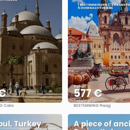
1 BESTEMMINGEN
2 TRANSFE
5 OVERNACHTINGEN
Vanaf
 €
577 €
Totale prijs
G:
BESTEMMING:
Caïro
Praag
Bekijk
Bekijk
bul, Turkey
A piece of anc