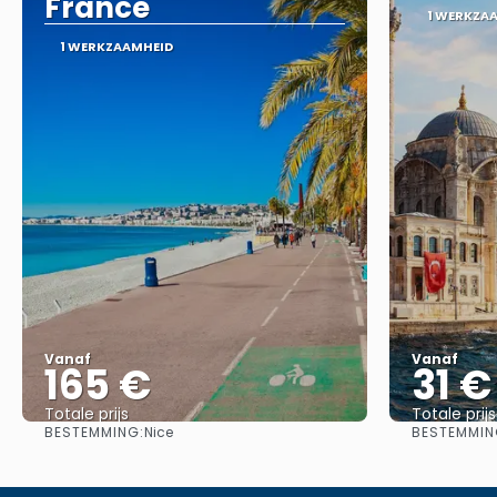
France
1 WERKZA
1 WERKZAAMHEID
Vanaf
Vanaf
165 €
31 €
Totale prijs
Totale prijs
BESTEMMING:
BESTEMMIN
Nice
Bekijk