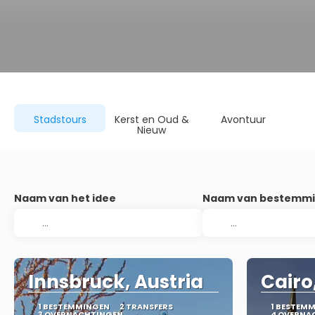
Stadstours
Kerst en Oud &
Avontuur
Nieuw
Naam van het idee
Naam van bestemm
Innsbruck, Austria
Cairo
1 BESTEMMINGEN
2 TRANSFERS
1 BESTEM
3 OVERNACHTINGEN
4 OVERNA