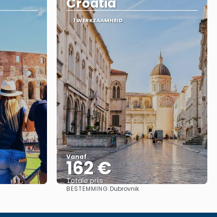
Croatia
1 WERKZAAMHEID
Vanaf
162 €
Totale prijs
BESTEMMING:
Dubrovnik
Bekijk