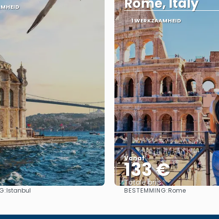
Rome, Italy
AMHEID
1 WERKZAAMHEID
Vanaf
133 €
Totale prijs
G:
BESTEMMING:
Istanbul
Rome
Bekijk
Bekijk