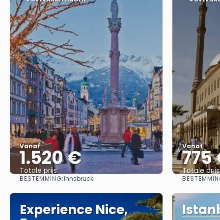
Vanaf
Vanaf
1.520 €
775
Totale prijs
Totale prijs
BESTEMMING:
BESTEMMIN
Innsbruck
Bekijk
Experience Nice,
Istan