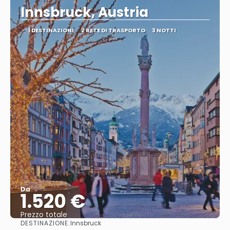
Innsbruck, Austria
1 DESTINAZIONI
2 RETE DI TRASPORTO
3 NOTTI
Da
1.520 €
Prezzo totale
DESTINAZIONE:
Innsbruck
Vedere