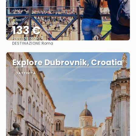
Da
133 €
Prezzo totale
DESTINAZIONE:
Roma
Vedere
Explore Dubrovnik, Croatia
1 ATTIVITÀ