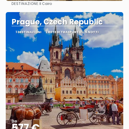
DESTINAZIONE:
Il Cairo
Vedere
Prague, Czech Republic
1 DESTINAZIONI
2 RETE DI TRASPORTO
5 NOTTI
Da
577 €