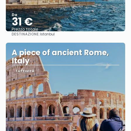
Da
31 €
Prezzo totale
DESTINAZIONE:
Istanbul
Vedere
A piece of ancient Rome,
Italy
1 ATTIVITÀ