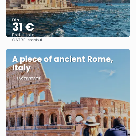
Din
31 €
Pretul total
CĂTRE:
Istanbul
Vedea
A piece of ancient Rome,
Italy
1 ACTIVITATE