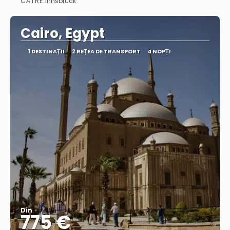
CĂTRE:
Innsbruck
Vedea
Cairo, Egypt
1 DESTINAŢII
2 REȚEA DE TRANSPORT
4 NOPȚI
Din
775 €