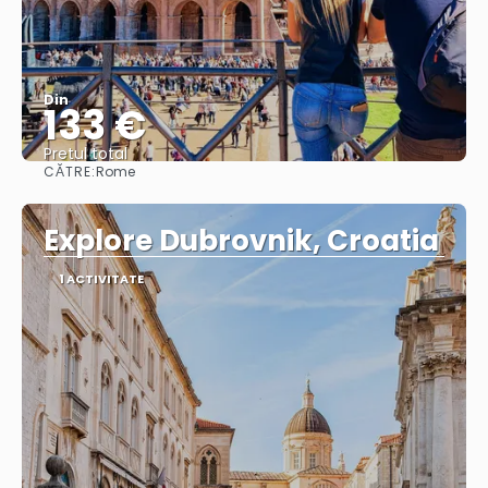
Din
133 €
Pretul total
CĂTRE:
Rome
Vedea
Explore Dubrovnik, Croatia
1 ACTIVITATE