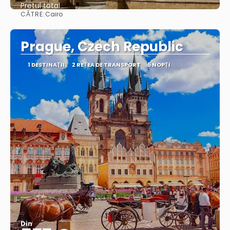
Pretul total
CĂTRE:
Cairo
Vedea
Prague, Czech Republic
1 DESTINAŢII
2 REȚEA DE TRANSPORT
5 NOPȚI
Din