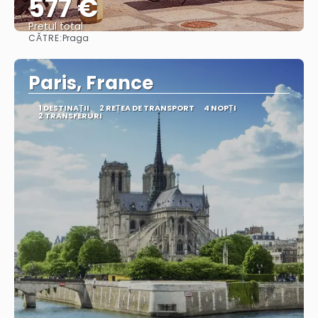
577 €
Pretul total
CĂTRE:
Praga
Vedea
Paris, France
1 DESTINAŢII
2 REȚEA DE TRANSPORT
4 NOPȚI
2 TRANSFERURI