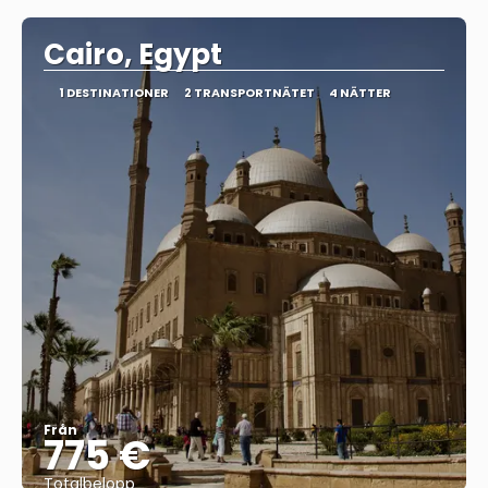
Cairo, Egypt
1 DESTINATIONER
2 TRANSPORTNÄTET
4 NÄTTER
Från
775 €
Totalbelopp