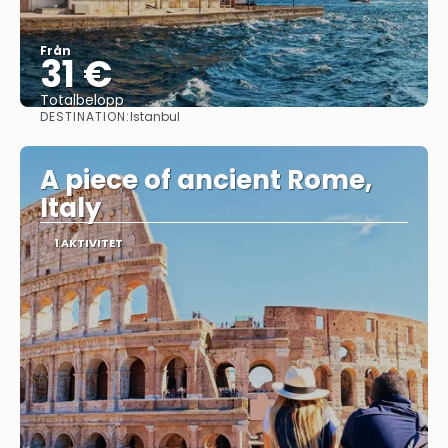
Från
31 €
Totalbelopp
DESTINATION:
Istanbul
Se
A piece of ancient Rome,
Italy
1 AKTIVITET