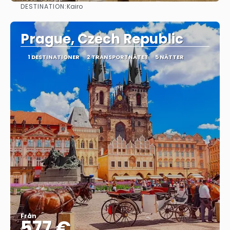
DESTINATION:
Kairo
Se
Prague, Czech Republic
1 DESTINATIONER
2 TRANSPORTNÄTET
5 NÄTTER
Från
577 €