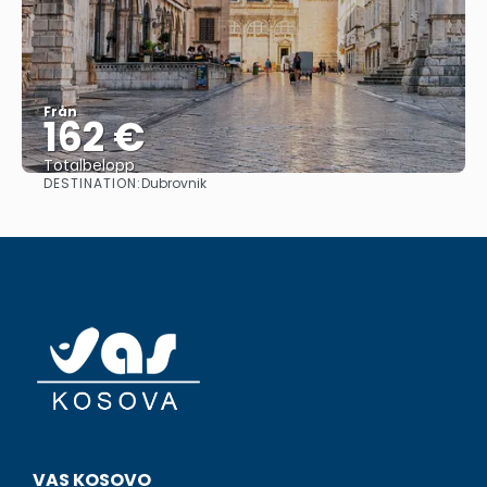
Från
162 €
Totalbelopp
DESTINATION:
Dubrovnik
Se
VAS KOSOVO