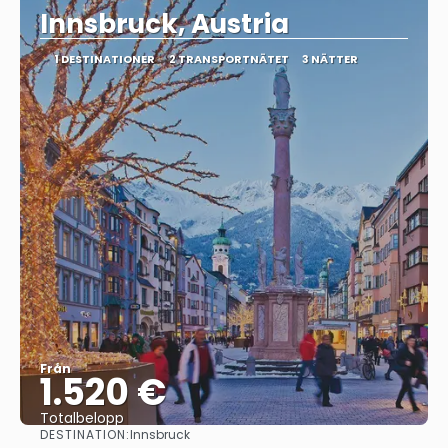
Innsbruck, Austria
1 DESTINATIONER
2 TRANSPORTNÄTET
3 NÄTTER
Från
1.520 €
Totalbelopp
DESTINATION:
Innsbruck
Se