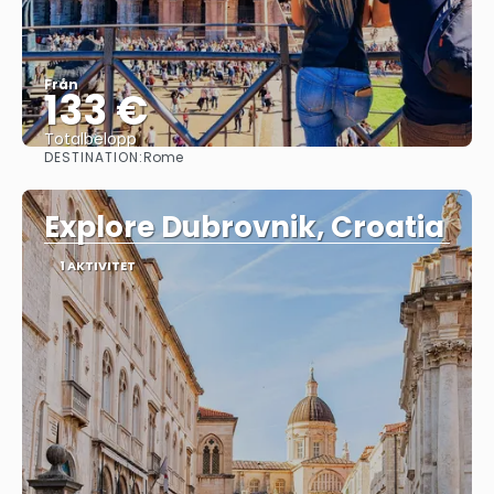
Från
133 €
Totalbelopp
DESTINATION:
Rome
Se
Explore Dubrovnik, Croatia
1 AKTIVITET