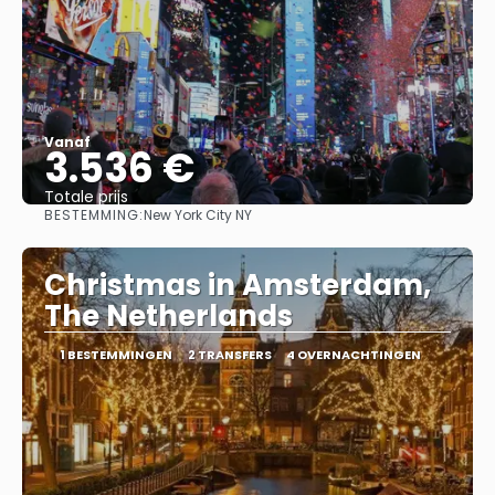
Vanaf
3.536 €
Totale prijs
BESTEMMING:
New York City NY
Bekijk
Christmas in Amsterdam,
The Netherlands
1 BESTEMMINGEN
2 TRANSFERS
4 OVERNACHTINGEN