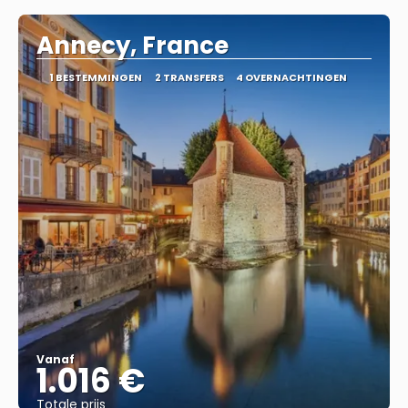
Annecy, France
1 BESTEMMINGEN
2 TRANSFERS
4 OVERNACHTINGEN
Vanaf
1.016 €
Totale prijs