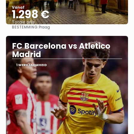
Vanaf
1.298 €
Totale prijs
BESTEMMING:
Praag
Bekijk
FC Barcelona vs Atletico
Madrid
1 WERKZAAMHEID