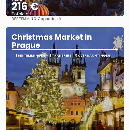
216 €
Totale prijs
BESTEMMING:
Cappadocië
Bekijk
Christmas Market in
Prague
1 BESTEMMINGEN
2 TRANSFERS
5 OVERNACHTINGEN