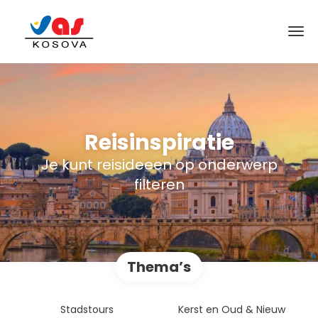
Reisinspiratie
Je kunt reisideeen op onderwerp
filteren
Thema’s
Stadstours
Kerst en Oud & Nieuw