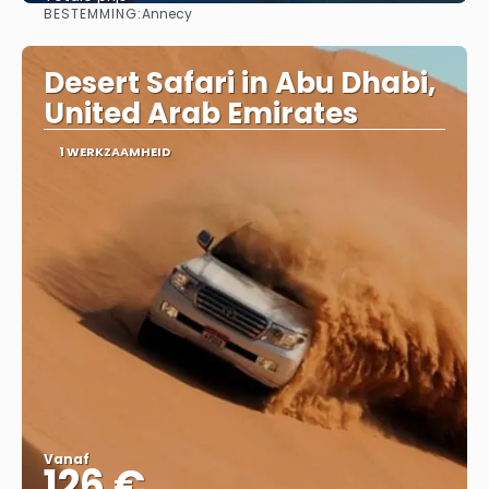
BESTEMMING:
Annecy
Bekijk
Desert Safari in Abu Dhabi,
United Arab Emirates
1 WERKZAAMHEID
Vanaf
126 €