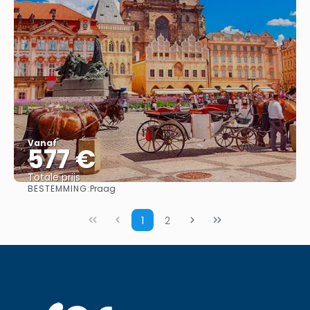
Vanaf
577 €
Totale prijs
BESTEMMING:
Praag
Bekijk
1
2