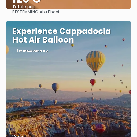
Totale prijs
BESTEMMING:
Abu Dhabi
Bekijk
Experience Cappadocia
Hot Air Balloon
1 WERKZAAMHEID
Vanaf