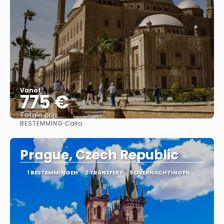
Vanaf
775 €
Totale prijs
BESTEMMING:
Caïro
Bekijk
Prague, Czech Republic
1 BESTEMMINGEN
2 TRANSFERS
5 OVERNACHTINGEN