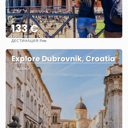
от
133 €
Обща цена
ДЕСТИНАЦИЯ:
Рим
Вижте
Explore Dubrovnik, Croatia
1 ДЕЙНОСТ