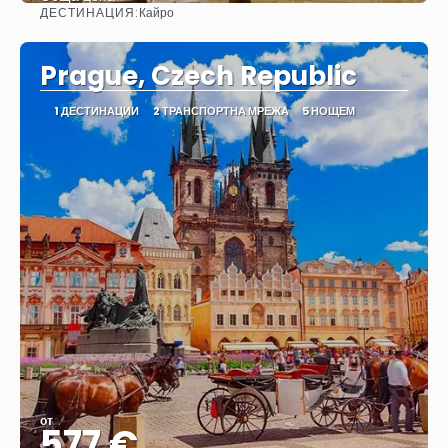
ДЕСТИНАЦИЯ:
Кайро
Вижте
Prague, Czech Republic
1 ДЕСТИНАЦИИ
2 ТРАНСПОРТНА МРЕЖА
5 НОЩЕМ
от
577 €