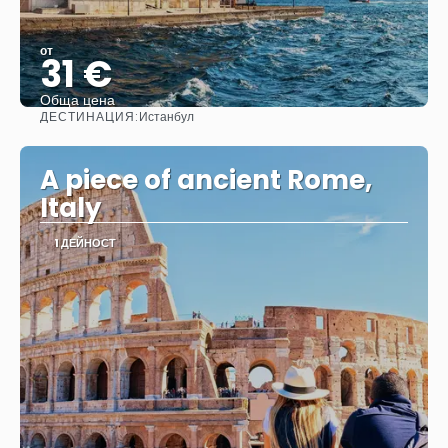
от
31 €
Обща цена
ДЕСТИНАЦИЯ:
Истанбул
Вижте
A piece of ancient Rome,
Italy
1 ДЕЙНОСТ