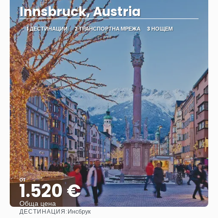
Innsbruck, Austria
1 ДЕСТИНАЦИИ
2 ТРАНСПОРТНА МРЕЖА
3 НОЩЕМ
от
1.520 €
Обща цена
ДЕСТИНАЦИЯ:
Инсбрук
Вижте