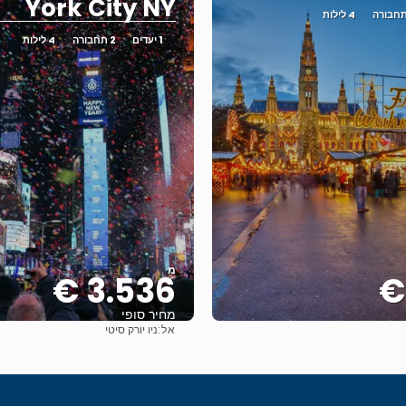
York City NY
4 לילות
1 יעדים
2 תחבורה
4 לילות
מ
3.536 €
מחיר סופי
אל:
ניו יורק סיטי
ראה
ראה