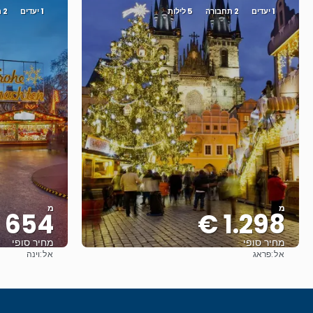
1 יעדים
2 תחבורה
5 לילות
1 יעדים
2 תחבורה
מ
מ
654 €
1.298 €
מחיר סופי
מחיר סופי
אל:
אל:
פראג
וינה
ראה