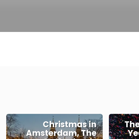
Christmas in
The
Amsterdam, The
Ye