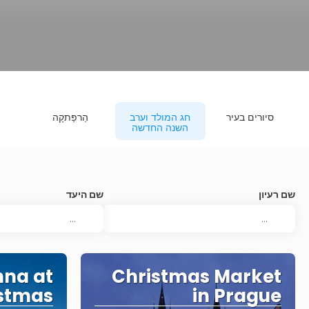
סיורים בעיר
חג המולד וערב
הַרפַּתקָה
השנה החדשה
שם רעיון
שם היעד
nna at
Christmas Market
stmas
in Prague