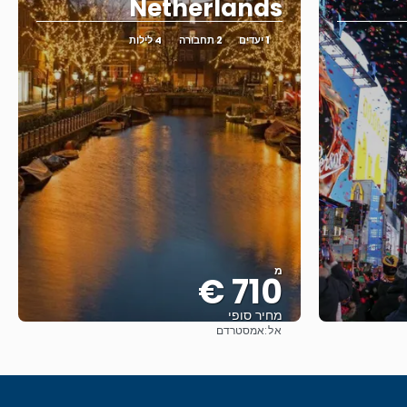
Netherlands
1 יעדים
2 תחבורה
4 לילות
מ
710 €
מחיר סופי
אל:
אמסטרדם
ראה