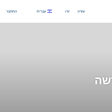
עזרה
יורו
עברית
התחבר
שה