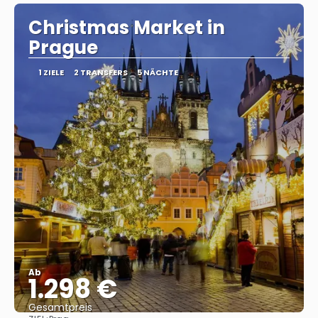
Christmas Market in
Prague
1 ZIELE
2 TRANSFERS
5 NÄCHTE
Ab
1.298 €
Gesamtpreis