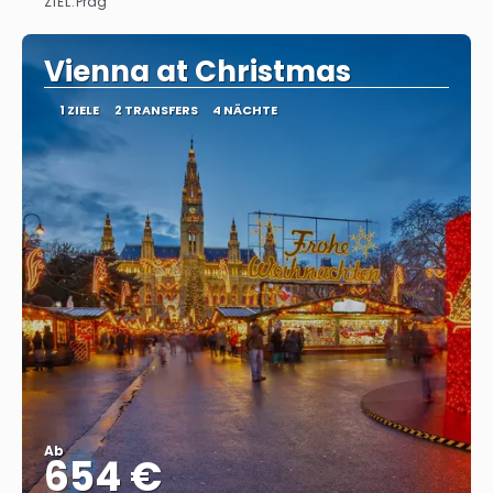
ZIEL:
Prag
Reise ansehen
Vienna at Christmas
1 ZIELE
2 TRANSFERS
4 NÄCHTE
Ab
654 €