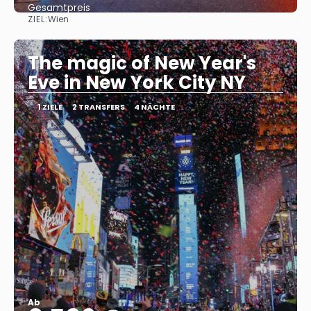
Gesamtpreis
ZIEL:
Wien
Reise ansehen
The magic of New Year's
Eve in New York City NY
1 ZIELE
2 TRANSFERS
4 NÄCHTE
Ab