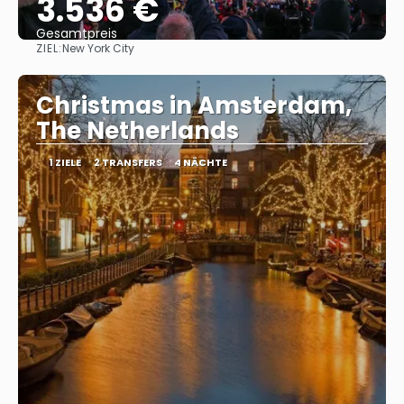
3.536 €
Gesamtpreis
ZIEL:
New York City
Reise ansehen
Christmas in Amsterdam,
The Netherlands
1 ZIELE
2 TRANSFERS
4 NÄCHTE