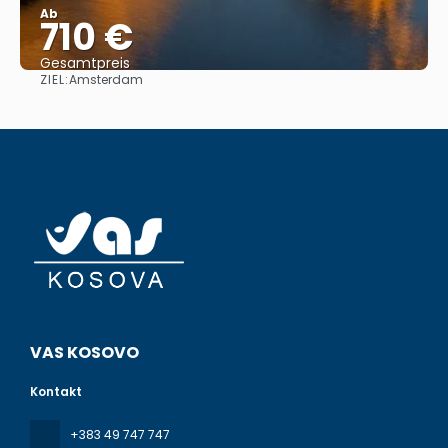
Ab
710 €
Gesamtpreis
ZIEL:
Amsterdam
Reise ansehen
VAS KOSOVO
Kontakt
+383 49 747 747