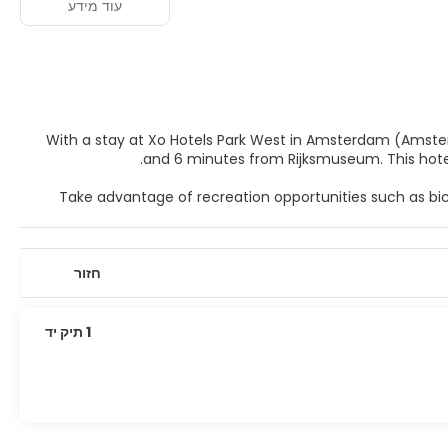
עוד מידע
With a stay at Xo Hotels Park West in Amsterdam (Amster
and 6 minut
Take advantage of recreation opportunities such as bic
access and a television in a common area. Additional am
Make yourself at home in one of the 245 air-conditione
חזור
wireless internet access keeps you connected, and satelli
showers feature rainfall showerheads and complimentary to
1 תיק יד
Featured amenities include a 24-hour business center, expre