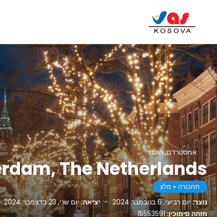
אמסטרדם, הולנד
erdam, The Netherlands
תחבורה + מלון
נוצר:
יום רביעי, 6 בנובמבר 2024
-
יציאה:
יום שני, 23 בדצמבר 2024
מזהה סימוכין:
15553591