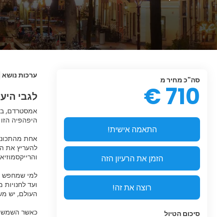
ערכות נושא
סה"כ מחיר מ
710 €
לגבי היע
אמסטרדם, בי
התאמה אישית!
אחת מהתכונות
להעריץ את הג
הזמן את הרעיון הזה
למי שמחפש לה
ועד לחנויות 
רוצה את זה!
כאשר השמש ש
סיכום הטיול