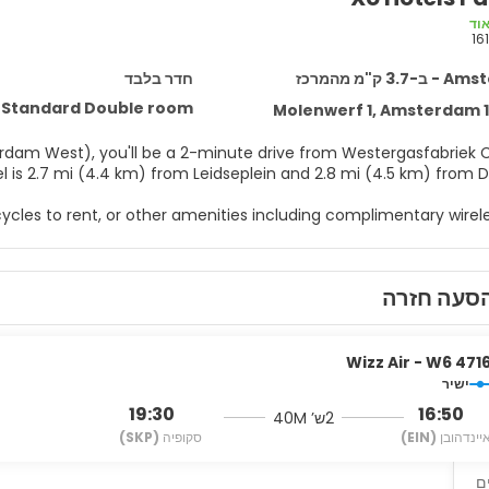
וד
16
3 ק"מ מהמרכז
חדר בלבד
Standard Double room
Molenwerf 1, Amsterdam 1
dam West), you'll be a 2-minute drive from Westergasfabriek C
es from Rijksmuseum. This hotel is 2.7 mi (4.4 km) from Leidseplein and 2.8 mi (4.5 km) 
ycles to rent, or other amenities including complimentary wirele
enities at this hotel include tour/ticket assistance and a vendi
d rooms featuring refrigerators and flat-screen televisions. Co
סעה חזרה
te programming is available for your entertainment. Private bat
iletries. Conveniences include phones, as well as laptop-compa
Wizz Air - W6 471
Buffet breakfasts are available daily from 7:30 AM to 10:30 A
ישיר
19:30
16:50
2ש’ 40M
ss check-in, and a 24-hour front desk. Self parking (subject to 
יינדהובן
(EIN)
סקופיה
(SKP)
avai
ם