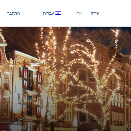
עזרה
יורו
עברית
התחבר