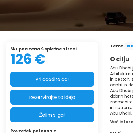
Teme
Pu
Skupna cena S spletne strani
126 €
O cilju
Abu Dhabi 
Arhitektura
Prilagodite ga!
in cestah, 
centri in d
Abu Dhabi p
dobrih hote
Rezervirajte to idejo
znamenitost
in notranja
Abu Dhabi,
Želim si ga!
Več infor
Povzetek potovanja