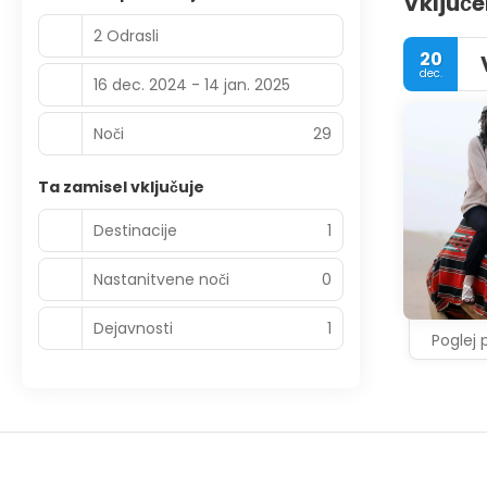
Vključe
2 Odrasli
20
dec.
16 dec. 2024 - 14 jan. 2025
Noči
29
Ta zamisel vključuje
Destinacije
1
Nastanitvene noči
0
Dejavnosti
1
Poglej 