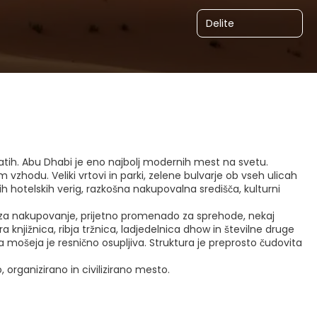
Delite
ratih. Abu Dhabi je eno najbolj modernih mest na svetu.
 vzhodu. Veliki vrtovi in parki, zelene bulvarje ob vseh ulicah
h hotelskih verig, razkošna nakupovalna središča, kulturni
ti za nakupovanje, prijetno promenado za sprehode, nekaj
a knjižnica, ribja tržnica, ladjedelnica dhow in številne druge
 mošeja je resnično osupljiva. Struktura je preprosto čudovita
organizirano in civilizirano mesto.