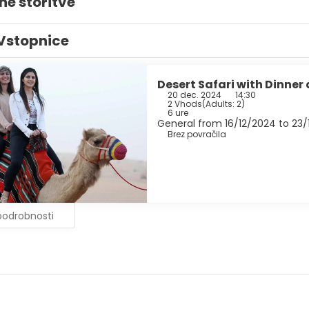
ne storitve
Vstopnice
Desert Safari with Dinner
20 dec. 2024
14:30
2 Vhods
(
Adults: 2
)
6 ure
General from 16/12/2024 to 23
Brez povračila
podrobnosti