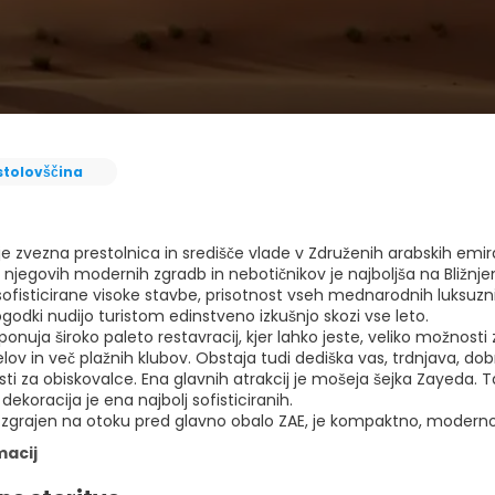
stolovščina
je zvezna prestolnica in središče vlade v Združenih arabskih emi
 njegovih modernih zgradb in nebotičnikov je najboljša na Bližnjem
sofisticirane visoke stavbe, prisotnost vseh mednarodnih luksuzni
ogodki nudijo turistom edinstveno izkušnjo skozi vse leto.
onuja široko paleto restavracij, kjer lahko jeste, veliko možnos
lov in več plažnih klubov. Obstaja tudi dediška vas, trdnjava, dobr
i za obiskovalce. Ena glavnih atrakcij je mošeja šejka Zayeda. Ta
 dekoracija je ena najbolj sofisticiranih.
 zgrajen na otoku pred glavno obalo ZAE, je kompaktno, moderno, 
macij