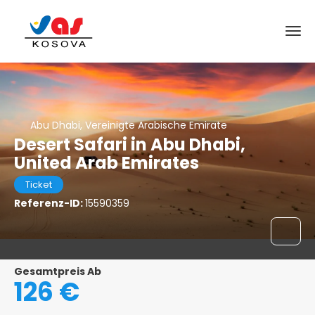
Abu Dhabi, Vereinigte Arabische Emirate
Desert Safari in Abu Dhabi,
United Arab Emirates
Ticket
Referenz-ID:
15590359
Gesamtpreis Ab
126 €