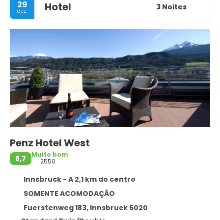
29
Hotel
3 Noites
dez.
Penz Hotel West
Muito bom
8,7
2550
Innsbruck - A 2,1 km do centro
SOMENTE ACOMODAÇÃO
Fuerstenweg 183, Innsbruck 6020