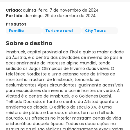
Criado:
quinta-feira, 7 de novembro de 2024
Partida:
domingo, 29 de dezembro de 2024
Produtos
Família
Turismo rural
City Tours
Sobre o destino
Innsbruck, capital provincial do Tirol e quinta maior cidade
da Áustria, é o centro das atividades de inverno do país e
ocasionalmente do interesse alpino mundial, tendo
sediado os Jogos Olímpicos de Inverno duas vezes. O
teleférico Nordkette e uma extensa rede de trilhas de
montanha irradiam de Innsbruck, tornando os
deslumbrantes Alpes circundantes igualmente acessíveis
para esquiadores de inverno e caminhantes de verão. A
Altstad é o centro de Innsbruck, e o Goldenes Dachl,
Telhado Dourado, é tanto o centro da Altstad quanto o
emblema da cidade. O edifício do século XV, é uma
mistura de gótico e barroco, e claro, tem um telhado
dourado. Os afrescos no interior mostram cenas da vida
aristocrática daquela época. Todas as decorações na
estrutura atual são réplicas cuidadosamente executadas.