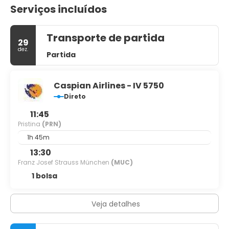
Serviços incluídos
Transporte de partida
29
dez.
Partida
Caspian Airlines - IV 5750
Direto
11:45
Pristina
(PRN)
1h 45m
13:30
Franz Josef Strauss München
(MUC)
1 bolsa
Veja detalhes