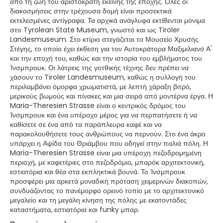
από τη ζωή του αριστοκράτη εκείνης της εποχής. Όλες οι
διακοσμήσεις στην τρέχουσα δομή είναι προσεκτικά
εκτελεσμένες αντίγραφα. Τα αρχικά ανάγλυφα εκτίθενται μόνιμα
στο Tyrolean State Museum, γνωστό και ως Tiroler
Landesmuseum. Στο κτίριο στεγάζεται το Μουσείο Χρυσής
Στέγης, το οποίο έχει έκθεση για τον Αυτοκράτορα Μαξιμιλιανό Α'
και την εποχή του, καθώς και την ιστορία του εμβλήματος του
Ίνσμπρουκ. Οι λάτρεις της γοτθικής τέχνης δεν πρέπει να
χάσουν το Tiroler Landesmuseum, καθώς η συλλογή του
περιλαμβάνει όμορφα χρωματιστά, με λεπτή χάραξη βιτρό,
μερικούς βωμούς και πίνακες και μια σειρά από μοντέρνα έργα. Η
Maria-Theresien Strasse είναι ο κεντρικός δρόμος του
Ίνσμπρουκ και ένα υπέροχο μέρος για να περπατήσετε ή να
καθίσετε σε ένα από τα παράπλευρα καφέ και να
παρακολουθήσετε τους ανθρώπους να περνούν. Στο ένα άκρο
υπάρχει η Αψίδα του Θριάμβου που οδηγεί στην παλιά πόλη. Η
Maria-Theresien Strasse είναι μια υπέροχη πεζοδρομημένη
περιοχή, με καφετέριες στο πεζοδρόμιο, μπαρόκ αρχιτεκτονική,
εστιατόρια και θέα στα εκπληκτικά βουνά. Το Ίνσμπρουκ
προσφέρει μια αρκετά μοναδική πρόταση χειμερινών διακοπών,
συνδυάζοντας το πανέμορφο ορεινό τοπίο με το αρχιτεκτονικό
μεγαλείο και τη μεγάλη κίνηση της πόλης με εκατοντάδες
καταστήματα, εστιατόρια και funky μπαρ.