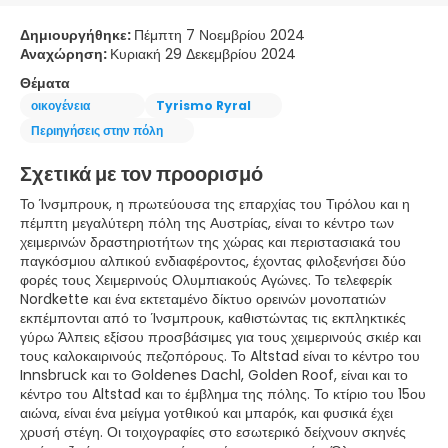
Δημιουργήθηκε:
Πέμπτη 7 Νοεμβρίου 2024
Αναχώρηση:
Κυριακή 29 Δεκεμβρίου 2024
Θέματα
οικογένεια
Tyrismo Ryral
Περιηγήσεις στην πόλη
Σχετικά με τον προορισμό
Το Ίνσμπρουκ, η πρωτεύουσα της επαρχίας του Τιρόλου και η
πέμπτη μεγαλύτερη πόλη της Αυστρίας, είναι το κέντρο των
χειμερινών δραστηριοτήτων της χώρας και περιστασιακά του
παγκόσμιου αλπικού ενδιαφέροντος, έχοντας φιλοξενήσει δύο
φορές τους Χειμερινούς Ολυμπιακούς Αγώνες. Το τελεφερίκ
Nordkette και ένα εκτεταμένο δίκτυο ορεινών μονοπατιών
εκπέμπονται από το Ίνσμπρουκ, καθιστώντας τις εκπληκτικές
γύρω Άλπεις εξίσου προσβάσιμες για τους χειμερινούς σκιέρ και
τους καλοκαιρινούς πεζοπόρους. Το Altstad είναι το κέντρο του
Innsbruck και το Goldenes Dachl, Golden Roof, είναι και το
κέντρο του Altstad και το έμβλημα της πόλης. Το κτίριο του 15ου
αιώνα, είναι ένα μείγμα γοτθικού και μπαρόκ, και φυσικά έχει
χρυσή στέγη. Οι τοιχογραφίες στο εσωτερικό δείχνουν σκηνές