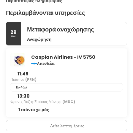
Περισσότερες πληροφορίες
Περιλαμβάνονται υπηρεσίες
Μεταφορά αναχώρησης
29
Δεκ
Αναχώρηση
Caspian Airlines - IV 5750
Απευθείας
11:45
Πρίστινα
(PRN)
1ω 45λ
13:30
Φραντς Γιόζεφ Στράους Μόναχο
(MUC)
1 τσάντα χειρός
Δείτε λεπτομέρειες