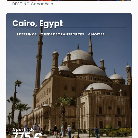
DESTINO:
Capadócia
Saiba mais
Cairo, Egypt
1 DESTINOS
2 REDE DE TRANSPORTES
4 NOITES
A partir de
775 €