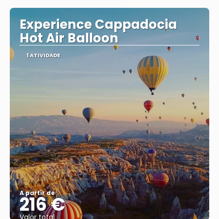
Experience Cappadocia
Hot Air Balloon
1 ATIVIDADE
A partir de
216 €
Valor total