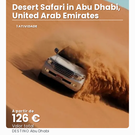
Desert Safari in Abu Dhabi,
United Arab Emirates
1 ATIVIDADE
A partir de
126 €
Valor total
DESTINO:
Abu Dhabi
Saiba mais