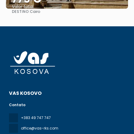
Valor total
DESTINO:
Cairo
Saiba mais
VAS KOSOVO
Contato
+383 49 747 747
office@vas-rks.com