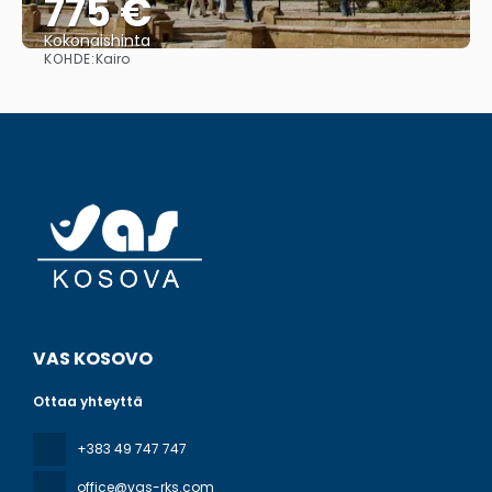
775 €
Kokonaishinta
KOHDE:
Kairo
Nähdä
VAS KOSOVO
Ottaa yhteyttä
+383 49 747 747
office@vas-rks.com