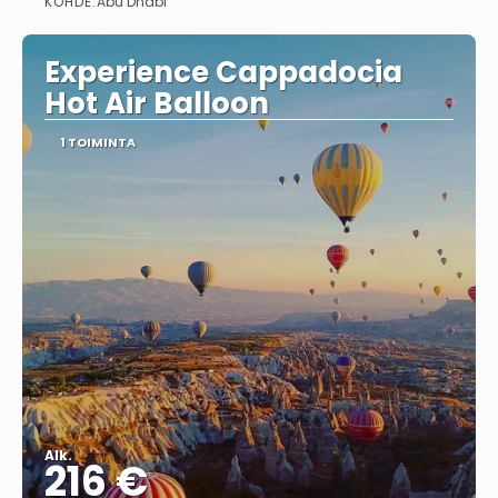
KOHDE:
Abu Dhabi
Nähdä
Experience Cappadocia
Hot Air Balloon
1 TOIMINTA
Alk.
216 €