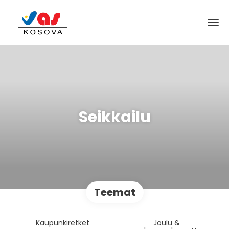
Seikkailu
Teemat
Kaupunkiretket
Joulu &