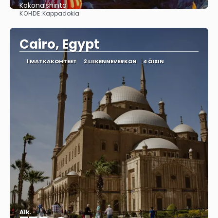
Kokonaishinta
KOHDE:
Kappadokia
Nähdä
Cairo, Egypt
1 MATKAKOHTEET
2 LIIKENNEVERKON
4 ÖISIN
Alk.