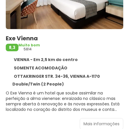
Exe Vienna
Muito bom
8,3
5814
VIENNA - Em 2,5 km do centro
SOMENTE ACOMODAÇÃO
OTTAKRINGER STR. 34-36, VIENNA A-1170
Double/Twin (2 People)
O Exe Vienna é um hotel que soube assimilar na
perfeição a alma vienense: enraizada no clássico mas
sempre aberta à renovação e às novas expressões. Está
localizado no coração do distrito dos museus e conta
com luxuosas atracções para que desfrute da capital
austríaca com piscina aquecida, e uma magnífica vista
Mais informações
sobre a cidade. O Hotel Exe Vienna conta com 115 quartos,