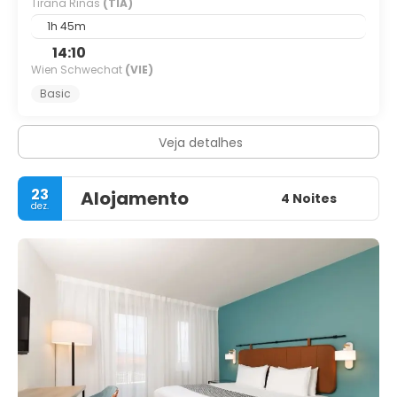
Tirana Rinas
(TIA)
1h 45m
14:10
Wien Schwechat
(VIE)
Basic
Veja detalhes
23
Alojamento
4 Noites
dez.