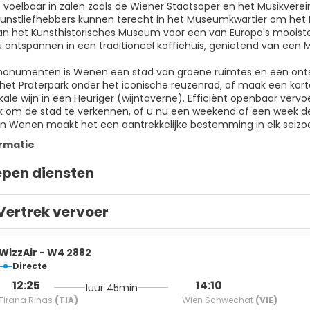
 voelbaar in zalen zoals de Wiener Staatsoper en het Musikverei
unstliefhebbers kunnen terecht in het Museumkwartier om he
n het Kunsthistorisches Museum voor een van Europa's mooist
u ontspannen in een traditioneel koffiehuis, genietend van een 
onumenten is Wenen een stad van groene ruimtes en een ontspa
n het Praterpark onder het iconische reuzenrad, of maak een kor
okale wijn in een Heuriger (wijntaverne). Efficiënt openbaar ve
k om de stad te verkennen, of u nu een weekend of een week de 
 Wenen maakt het een aantrekkelijke bestemming in elk seizo
rmatie
epen diensten
Vertrek vervoer
WizzAir - W4 2882
Directe
12:25
14:10
1uur 45min
Tirana Rinas
(TIA)
Wien Schwechat
(VIE)