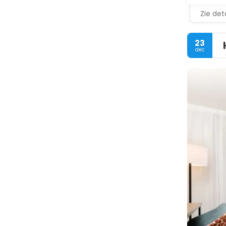
Zie deta
23
dec