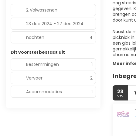
nog steeds
gegeven. K
2 Volwassenen
brengen aa
door kunt 
23 dec 2024 - 27 dec 2024
Naast de m
nachten
4
picknick i
een glas l
gemakkelij
Dit voorstel bestaat uit
charme van
Meer info
Bestemmingen
1
Inbegr
Vervoer
2
23
Accommodaties
1
dec