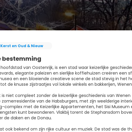
Kerst en Oud & Nieuw
e bestemming
hoofdstad van Oostenrijk, is een stad waar keizerlijke geschied
vards, elegante paleizen en sierlijke koffiehuizen creëren een s
sea en een bloeiende creatieve scene de stad stevig in het 
ot de knusse zijstraatjes vol lokale winkels en bakkerijen, Wen
 is niet compleet zonder de keizerlijke geschiedenis van Wenen 
 zomerresidentie van de Habsburgers, met zijn weelderige interi
g-complex met de Keizerlijke Appartementen, het Sisi Museum 
hengsten kunt bewonderen. Vlakbij torent de Stephansdom bove
ver de daken en de Donau.
t ook bekend om zijn rijke cultuur en muziek. De stad was de thu