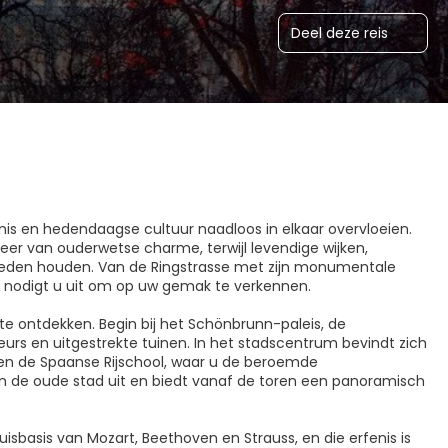
Deel deze reis
enis en hedendaagse cultuur naadloos in elkaar overvloeien.
feer van ouderwetse charme, terwijl levendige wijken,
heden houden. Van de Ringstrasse met zijn monumentale
en nodigt u uit om op uw gemak te verkennen.
te ontdekken. Begin bij het Schönbrunn-paleis, de
eurs en uitgestrekte tuinen. In het stadscentrum bevindt zich
en de Spaanse Rijschool, waar u de beroemde
n de oude stad uit en biedt vanaf de toren een panoramisch
isbasis van Mozart, Beethoven en Strauss, en die erfenis is