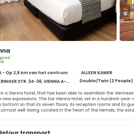
enna
 goed
14
 - Op 2,5 km van het centrum
ALLEEN KAMER
Double/Twin (2 People)
INGER STR. 34-36, VIENNA A-1170
similate the Viennese soul to perfection: deeply rooted in all it is classical but it is
 bottom so that its seven floors, its reception rooms and its gu
utmost well-being. Located in the heart of the Hernals, the esta
e Austrian capital like a true emperor. Exe Vienna Hotel has 115
minibar, etc. *Free of charge cancellation till 7 days prior arrival.
0% of the complete reservation. *Non refundable bookings: the 
Retour transport
ons or amendments are not allowed. *The parking is subject to av