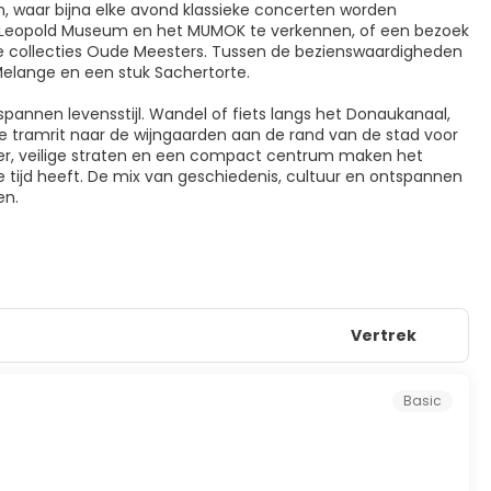
n, waar bijna elke avond klassieke concerten worden
t Leopold Museum en het MUMOK te verkennen, of een bezoek
e collecties Oude Meesters. Tussen de bezienswaardigheden
Melange en een stuk Sachertorte.
nnen levensstijl. Wandel of fiets langs het Donaukanaal,
te tramrit naar de wijngaarden aan de rand van de stad voor
rvoer, veilige straten en een compact centrum maken het
tijd heeft. De mix van geschiedenis, cultuur en ontspannen
en.
Vertrek
Basic