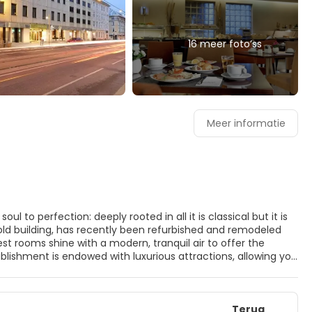
16 meer foto’ss
Meer informatie
est rooms shine with a modern, tranquil air to offer the
blishment is endowed with luxurious attractions, allowing you
 very comfortable, peaceful rooms. All the rooms have Flat
 After that, if cancelled or modified or no-show, it will be
total amount will be deducted at the time of booking.
Terug
ailability and on request; it cannot be reserved in advance.