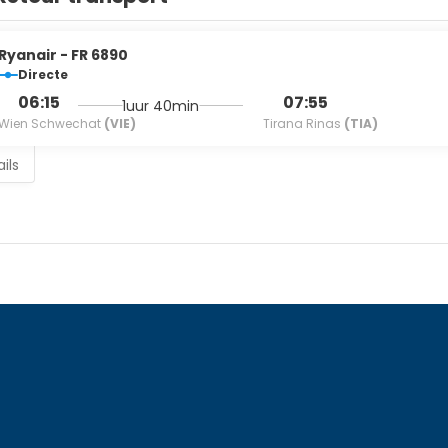
*All rooms are non-smoking. *Online check out available.
Ryanair - FR 6890
Directe
06:15
07:55
1uur 40min
Wien Schwechat
(VIE)
Tirana Rinas
(TIA)
ils