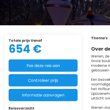
Thema’s
Totale prijs Vanaf
654 €
Over d
Wenen, de 
Grote boule
Pas deze reis aan
moderne mu
gebouwen t
Een bezoek
Controleer prijs
voormalige
het Hofbur
Lipizzaner
Informatie aanvragen
uitzicht o
Wenen staa
Reisoverzicht