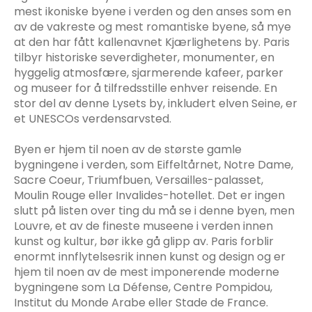
mest ikoniske byene i verden og den anses som en
av de vakreste og mest romantiske byene, så mye
at den har fått kallenavnet Kjærlighetens by. Paris
tilbyr historiske severdigheter, monumenter, en
hyggelig atmosfære, sjarmerende kafeer, parker
og museer for å tilfredsstille enhver reisende. En
stor del av denne Lysets by, inkludert elven Seine, er
et UNESCOs verdensarvsted.
Byen er hjem til noen av de største gamle
bygningene i verden, som Eiffeltårnet, Notre Dame,
Sacre Coeur, Triumfbuen, Versailles-palasset,
Moulin Rouge eller Invalides-hotellet. Det er ingen
slutt på listen over ting du må se i denne byen, men
Louvre, et av de fineste museene i verden innen
kunst og kultur, bør ikke gå glipp av. Paris forblir
enormt innflytelsesrik innen kunst og design og er
hjem til noen av de mest imponerende moderne
bygningene som La Défense, Centre Pompidou,
Institut du Monde Arabe eller Stade de France.