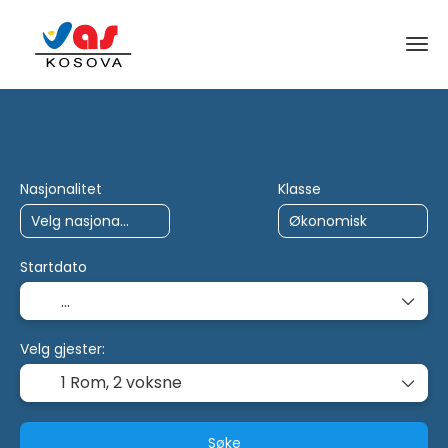
AI-turer
Charter
Flere destinasjoner
Nasjonalitet
Klasse
Startdato
Velg gjester:
1 Rom,
2 voksne
Søke