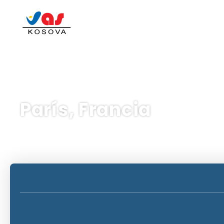
París, Francia
AI Trips
Charter
Multidestino
Cru