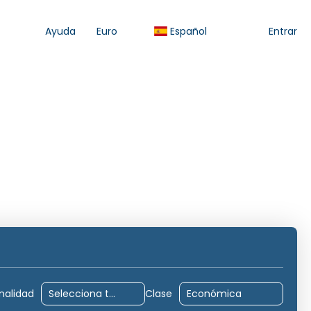
Ayuda
Euro
Español
Entrar
Alojamiento
Transportes
Actividades
Tras
nalidad
Clase