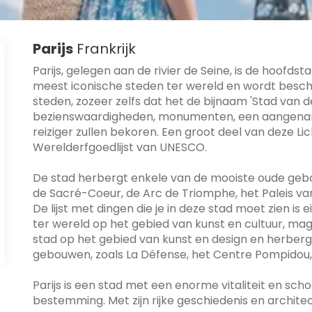
Parijs
Frankrijk
Parijs, gelegen aan de rivier de Seine, is de hoofdst
meest iconische steden ter wereld en wordt besc
steden, zozeer zelfs dat het de bijnaam 'Stad van de
bezienswaardigheden, monumenten, een aangename 
reiziger zullen bekoren. Een groot deel van deze Lich
Werelderfgoedlijst van UNESCO.
De stad herbergt enkele van de mooiste oude gebo
de Sacré-Coeur, de Arc de Triomphe, het Paleis van 
De lijst met dingen die je in deze stad moet zien i
ter wereld op het gebied van kunst en cultuur, mag je
stad op het gebied van kunst en design en herbe
gebouwen, zoals La Défense, het Centre Pompidou, 
Parijs is een stad met een enorme vitaliteit en sc
bestemming. Met zijn rijke geschiedenis en architect