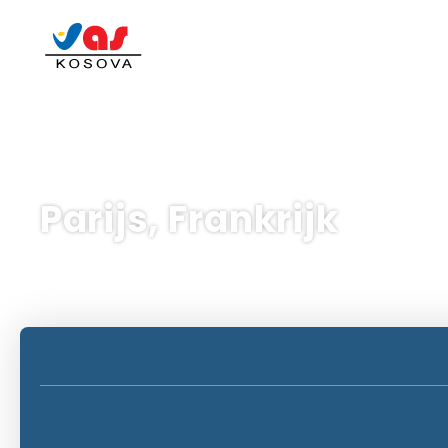
Parijs, Frankrijk
AI-reizen
Handvest
Combinatiereizen