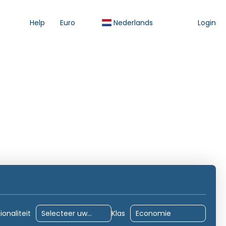
Help
Euro
Nederlands
Login
ccommodatie
Vervoer
Activiteiten
Transfer
ionaliteit
Klas