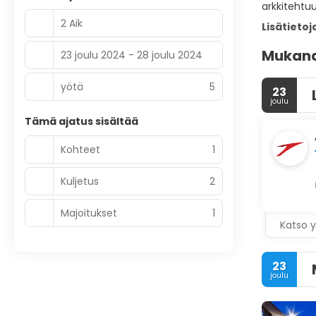
arkkitehtuur
2 Aik
Lisätietoj
Mukana 
23 joulu 2024 - 28 joulu 2024
yötä
5
23
joulu
Tämä ajatus sisältää
Kohteet
1
Kuljetus
2
Majoitukset
1
Katso y
23
joulu