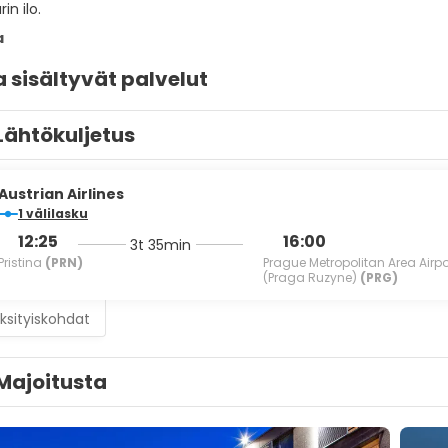
in ilo.
a
sisältyvät palvelut
Lähtökuljetus
Austrian Airlines
1 välilasku
12:25
16:00
3t 35min
Pristina
(PRN)
Prague Metropolitan Area Airpo
(Praga Ruzyne)
(PRG)
ksityiskohdat
Majoitusta