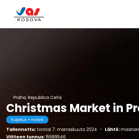
Praha, Republica Cehă
Christmas Market in P
Kuljetus + hotelli
Tallennettu:
torstai 7. marraskuuta 2024
-
Lähtö:
maanant
Viitteen tunnus:
15589546