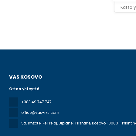
meeting roo
Katso y
available o
VAS KOSOVO
Ottaa yhteyttä
+383 49 747 747
office@vas-rks.com
Str. Imzot Nike Prelaj, Ulpiane | Prishtine, Kosovo
, 10000 - Prishtin