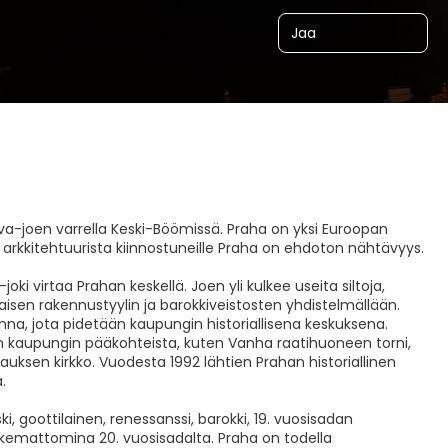
Jaa
ava-joen varrella Keski-Böömissä. Praha on yksi Euroopan
a arkkitehtuurista kiinnostuneille Praha on ehdoton nähtävyys.
ki virtaa Prahan keskellä. Joen yli kulkee useita siltoja,
tilaisen rakennustyylin ja barokkiveistosten yhdistelmällään.
nna, jota pidetään kaupungin historiallisena keskuksena.
kin kaupungin pääkohteista, kuten Vanha raatihuoneen torni,
auksen kirkko. Vuodesta 1992 lähtien Prahan historiallinen
.
goottilainen, renessanssi, barokki, 19. vuosisadan
kemattomina 20. vuosisadalta. Praha on todella