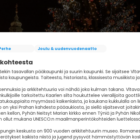
Perhe
Joulu & uudenvuodenaatto
 kohteesta
ekin tasavallan pääkaupunki ja suurin kaupunki. Se sijaitsee Vlt
a kaupungeista. Taiteesta, historiasta, klassisesta musiikista j
kennuksia ja arkkitehtuuria voi nähdä joka kulman takana. Vltava-jo
kulkijoille tarkoitettu Kaarlen silta houkuttelee vierailijoita goot
atukauppiaita myymässä kaikenlaista, ja kaukana kukkulalla on li
on yksi Prahan kahdesta pääaukiosta, ja siellä sijaitsevat joita
n kellon, Pyhän Neitsyt Marian kirkko ennen Týniä ja Pyhän Nikol
n ollut mukana UNESCO:n maailmanperintökohteiden luettelossa
pungin keskusta on 900 vuoden arkkitehtuurin museo. Romaneski, 
erätykset kaikista niistä ja jugend pysyvät hämmästyttävän kos