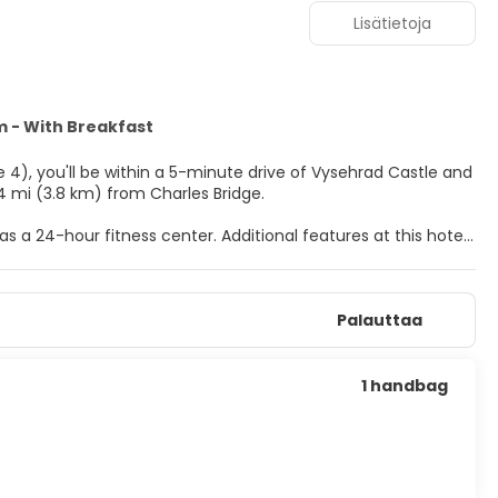
Lisätietoja
 - With Breakfast
 4), you'll be within a 5-minute drive of Vysehrad Castle and
and 2.4 mi (3.8 km) from Charles Bridge.
 a 24-hour fitness center. Additional features at this hotel
ift shops/newsstands.
d and wireless internet access keeps you connected, and
Palauttaa
plimentary toiletries and hair dryers. Conveniences include
staurant Esprit, or stay in and take advantage of the room
1 handbag
ounge. Buffet breakfasts are served on weekdays from 6:30 AM
r business center, and dry cleaning/laundry services.
eters) of space consisting of a conference center and 5