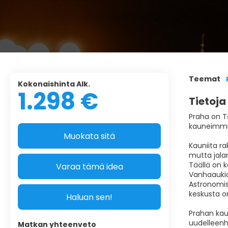
Teemat
Kokonaishinta Alk.
1.298 €
Tietoja
Praha on Tš
kauneimmist
Muokata sitä
Kauniita ra
mutta jalan
Täällä on k
Varaa tämä idea
Vanhaaukio 
Astronomise
keskusta o
Haluan sen!
Prahan kau
uudelleenh
Matkan yhteenveto