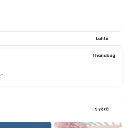
Lähtö
1 handbag
rt
5 Yötä