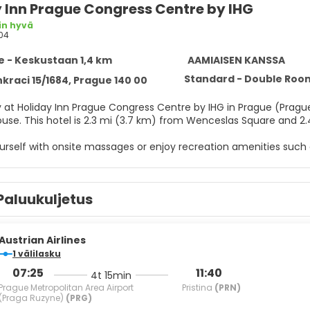
 Inn Prague Congress Centre by IHG
in hyvä
04
 - Keskustaan ​​1,4 km
AAMIAISEN KANSSA
Standard - Double Room
kraci 15/1684, Prague 140 00
y at Holiday Inn Prague Congress Centre by IHG in Prague (Prague
Dancing House. This hotel is 2.3 mi (3.7 km) from Wenceslas Square 
rself with onsite massages or enjoy recreation amenities such as
mplimentary wireless internet access, concierge services, and g
elf at home in one of the 254 guestrooms. Complimentary wire
Paluukuljetus
programming provides entertainment. Private bathrooms have com
well as safes and desks.
r appetite for lunch or dinner at the hotel's restaurant, Cafe Re
Austrian Airlines
uring limited hours). Wrap up your day with a drink at the bar/l
1 välilasku
M and on weekends from 6:30 AM to 11:00 AM for a fee.
07:25
11:40
4t 15min
Prague Metropolitan Area Airport
Pristina
(PRN)
menities include complimentary wired internet access, a 24-hou
(Praga Ruzyne)
(PRG)
n event in Prague? This hotel has 753 square feet (70 square m