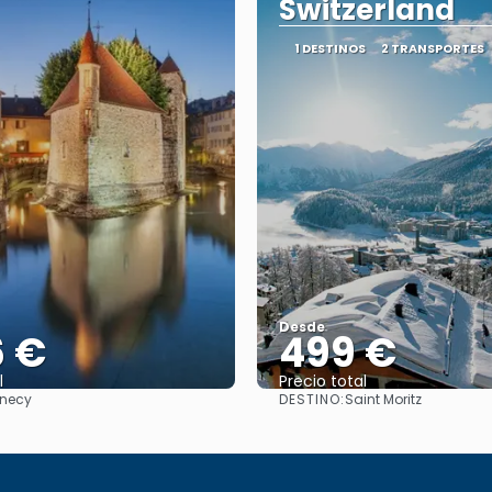
Switzerland
1 DESTINOS
2 TRANSPORTES
Desde
6 €
499 €
l
Precio total
DESTINO:
necy
Saint Moritz
Ver
Ver