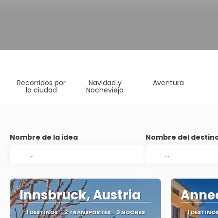
Recorridos por
Navidad y
Aventura
la ciudad
Nochevieja
Nombre de la idea
Nombre del destin
Innsbruck, Austria
Annec
1 DESTINOS
2 TRANSPORTES
3 NOCHES
1 DESTINO