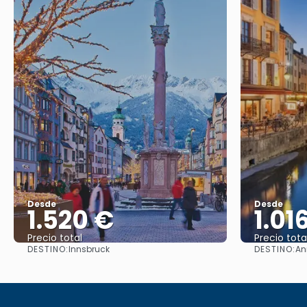
Desde
Desde
1.520 €
1.01
Precio total
Precio tota
DESTINO:
DESTINO:
Innsbruck
An
Ver