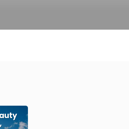
e
eauty
,