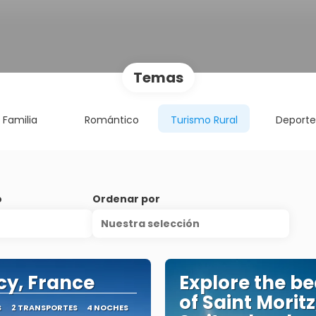
Temas
Familia
Romántico
Turismo Rural
Deport
o
Ordenar por
Nuestra selección
y, France
Explore the b
of Saint Moritz
S
2 TRANSPORTES
4 NOCHES