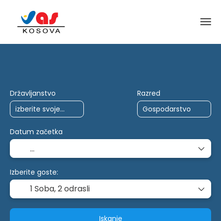
Potovanja z umetno inteligenco
Listine
Državljanstvo
Razred
Datum začetka
Izberite goste:
1 Soba,
2 odrasli
Iskanje