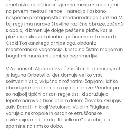
umetniška dediščina in izjemna mesta - med njimi
na prvem mestu Firence - naredijo Toskano
nesporno protagonistko mednarodnega turizma. V
tej regiji ima narava številne različne obraze, začenši
s obalo, ki izmenjuje dolge peščene plaže, kot je
plaža Versilia, z skalnatimi pečinami in strmimi rti.
Otoki Toskanskega arhipelaga, obdani z
mediteransko vegetacijo, kristalno čistim morjem in
bogatimi morskimi tlemi, so neprimerljivi.
V Apuanskih Alpah in v več zaščitenih območjih, kot
je laguna Orbetello, kjer domuje veliko vrst
selitvenih ptic, vključno z rožnatimi čapljami, lahko
občudujete prizore neokrnjene narave. Vendar pa
so najbolj tipični prizori regije tisti, ki združujejo
lepoto narave z tisočletnim delom človeka. Osupljivi
zaliv Baratti in kraji Vetulonia, Vulci in Pitigliano
varujejo nekropole in ostanke etruščanske
civilizacije, medtem ko Roselle in Cosa obujata
spomine na rimsko dobo.