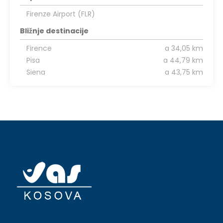
Firenze Airport (FLR)
Bližnje destinacije
Firence
a 34,05 km
Pisa
a 44,79 km
Siena
a 43,75 km