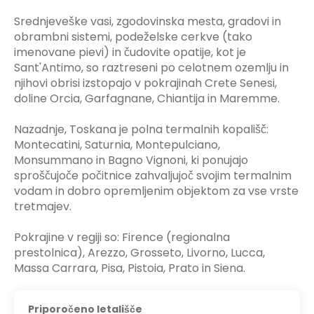
Srednjeveške vasi, zgodovinska mesta, gradovi in
obrambni sistemi, podeželske cerkve (tako
imenovane pievi) in čudovite opatije, kot je
Sant'Antimo, so raztreseni po celotnem ozemlju in
njihovi obrisi izstopajo v pokrajinah Crete Senesi,
doline Orcia, Garfagnane, Chiantija in Maremme.
Nazadnje, Toskana je polna termalnih kopališč:
Montecatini, Saturnia, Montepulciano,
Monsummano in Bagno Vignoni, ki ponujajo
sproščujoče počitnice zahvaljujoč svojim termalnim
vodam in dobro opremljenim objektom za vse vrste
tretmajev.
Pokrajine v regiji so: Firence (regionalna
prestolnica), Arezzo, Grosseto, Livorno, Lucca,
Massa Carrara, Pisa, Pistoia, Prato in Siena.
Priporočeno letališče