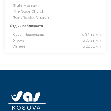
State Museum
The Oude Church
Saint Nicolás Church
Отдых поблизости
Соест, Нидерланды
a 34,93 km
Утрехт
a 35,29 km
Almere
a 22,62 km