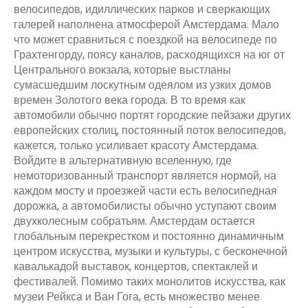
велосипедов, идиллических парков и сверкающих
галерей наполнена атмосферой Амстердама. Мало
что может сравниться с поездкой на велосипеде по
Грахтенгорду, поясу каналов, расходящихся на юг от
Центрального вокзала, которые выстланы
сумасшедшим лоскутным одеялом из узких домов
времен Золотого века города. В то время как
автомобили обычно портят городские пейзажи других
европейских столиц, постоянный поток велосипедов,
кажется, только усиливает красоту Амстердама.
Войдите в альтернативную вселенную, где
немоторизованный транспорт является нормой, на
каждом мосту и проезжей части есть велосипедная
дорожка, а автомобилисты обычно уступают своим
двухколесным собратьям. Амстердам остается
глобальным перекрестком и постоянно динамичным
центром искусства, музыки и культуры, с бесконечной
кавалькадой выставок, концертов, спектаклей и
фестивалей. Помимо таких монолитов искусства, как
музеи Рейкса и Ван Гога, есть множество менее