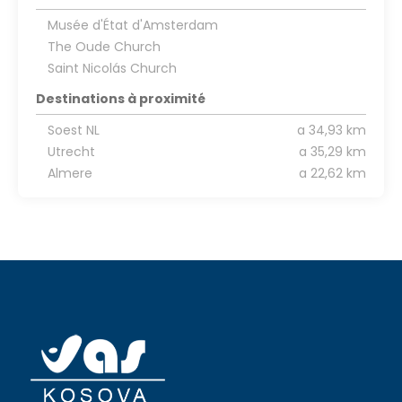
Musée d'État d'Amsterdam
The Oude Church
Saint Nicolás Church
Destinations à proximité
Soest NL
a 34,93 km
Utrecht
a 35,29 km
Almere
a 22,62 km