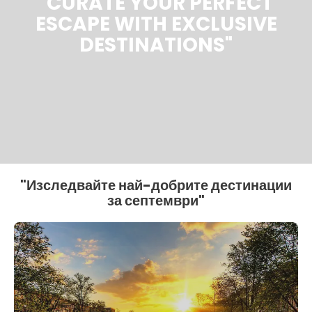
"CURATE YOUR PERFECT
ESCAPE WITH EXCLUSIVE
DESTINATIONS"
"Изследвайте най-добрите дестинации
за септември"