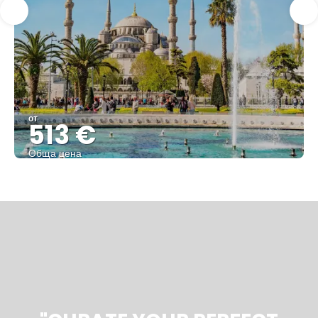
от
513 €
Обща цена
Вижте