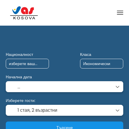
AI пътувания
Харта
Многопосочен
Националност
Класа
Начална дата
Изберете гости:
1 стая,
2 възрастни
Търсене