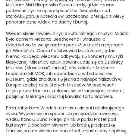
Muzeum Sisi i Hiszpańska Szkoła Jazdy, gdzie można
podziwiać słynne ogiery lipicańskie. Niedaleko, nad
starówką góruje Katedra św. Szczepana, oferując z wieży
panoramiczne widoki na dachy i Dunaj.
Wiedeń słynie również z życia kulturalnego i muzyki. Miasto
było domem Mozarta, Beethovena i Straussa, a
dziedzictwo to wciąż można poczuć w takich miejscach
jak Wiedeńska Opera Państwowa i Musikverein, gdzie
niemal każdego wieczoru odbywają się koncerty muzyki
klasycznej. Miłośnicy sztuki powinni udać się do Dzielnicy
Muzeów (MuseumsQuartier), aby zwiedzić Muzeum
Leopolda i MUMOK, lub odwiedzić Kunsthistorisches
Museum, gdzie znajduje się jedna z najwspanialszych w
Europie kolekcji dzieł Starych Mistrzów. W przerwach
między zwiedzaniem, zrelaksuj się w tradycyjnej kawiarni,
popijając Melange i skosztuj kawałka tortu Sachera.
Poza zabytkami Wiedeń to miasto zieleni i relaksującego
życia. Wybierz się na spacer lub przejażdżkę rowerową
wzdłuż Kanału Dunajskiego, piknik w parku Prater pod
kultowym Diabelskim Młynem lub krótką przejażdżkę
tramwajem do winnic na obrzeżach miasta, aby napić się