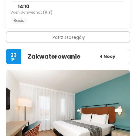
14:10
Wien Schwechat
(VIE)
Basic
Patrz szczegóły
23
Zakwaterowanie
4 Nocy
gru