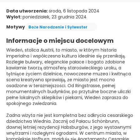
Data utworzenia:
środa, 6 listopada 2024
Wylot:
poniedziałek, 23 grudnia 2024
Motywy
Boże Narodzenie i Sylwester
Informacje o miejscu docelowym
Wiedeń, stolica Austrii, to miasto, w którym historia
imperialna i współczesna kultura idealnie się przenikają.
Rozległe bulwary, eleganckie pałace i bogato zdobione
kawiarnie tworzą atmosferę staroświeckiego uroku, a
tętniące życiem dzielnice, nowoczesne muzea i kwitnąca
scena kreatywna sprawiają, że miasto jest mocno
osadzone w teraźniejszości. Od Ringstrasse, pełnej
monumentalnych budynków, po przytulne boczne uliczki
pełne lokalnych sklepików i piekarni, Wiedeń zaprasza do
spokojnego zwiedzania.
Żadna wizyta nie jest kompletna bez odkrycia cesarskiego
dziedzictwa Wiednia. Zacznij od Pałacu Schönbrunn,
dawnej letniej rezydencji Habsburgów, z jego wystawnymi
wnętrzami i rozległymi ogrodami. W centrum miasta, w
kompleksie Hofburg, znajdują się Apartamenty Cesarskie,