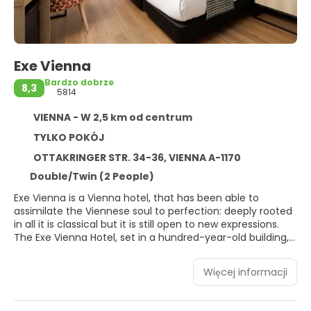
Exe Vienna
Bardzo dobrze
8,3
5814
VIENNA - W 2,5 km od centrum
TYLKO POKÓJ
OTTAKRINGER STR. 34-36, VIENNA A-1170
Double/Twin (2 People)
Exe Vienna is a Vienna hotel, that has been able to
assimilate the Viennese soul to perfection: deeply rooted
in all it is classical but it is still open to new expressions.
The Exe Vienna Hotel, set in a hundred-year-old building,
has recently been refurbished and remodeled from top
to bottom so that its seven floors, its reception rooms
Więcej informacji
and its guest rooms shine with a modern, tranquil air to
offer the guests the utmost well-being. Located in the
heart of the Hernals, the establishment is endowed with